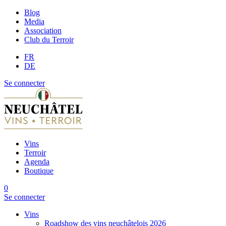
Blog
Media
Association
Club du Terroir
FR
DE
Se connecter
Vins
Terroir
Agenda
Boutique
0
Se connecter
Vins
Roadshow des vins neuchâtelois 2026