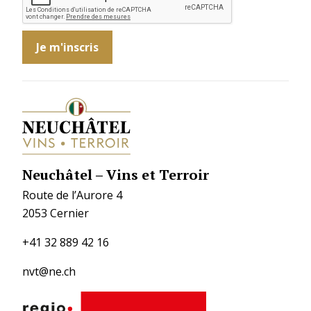
c
e
s
s
a
ir
e
)
Neuchâtel – Vins et Terroir
Route de l’Aurore 4
2053 Cernier
+41 32 889 42 16
nvt@ne.ch