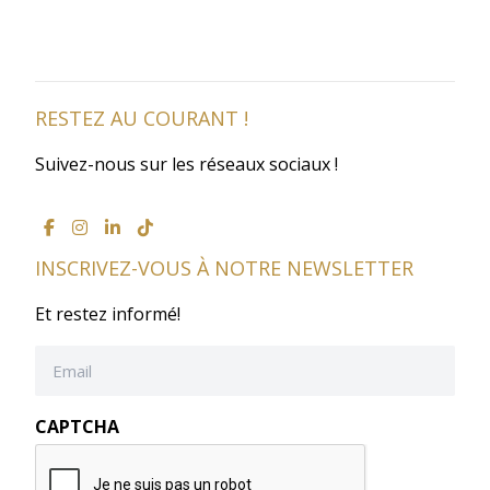
RESTEZ AU COURANT !
Suivez-nous sur les réseaux sociaux !
INSCRIVEZ-VOUS À NOTRE NEWSLETTER
Et restez informé!
E
m
a
i
l
CAPTCHA
(
N
é