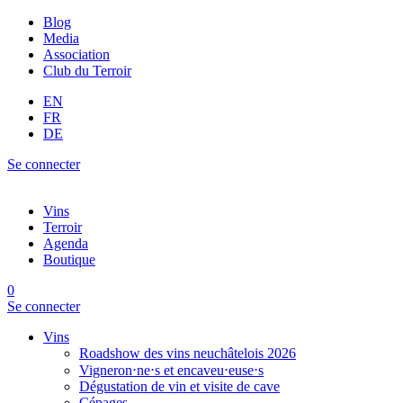
Blog
Media
Association
Club du Terroir
EN
FR
DE
Se connecter
Vins
Terroir
Agenda
Boutique
0
Se connecter
Vins
Roadshow des vins neuchâtelois 2026
Vigneron⋅ne⋅s et encaveu⋅euse⋅s
Dégustation de vin et visite de cave
Cépages