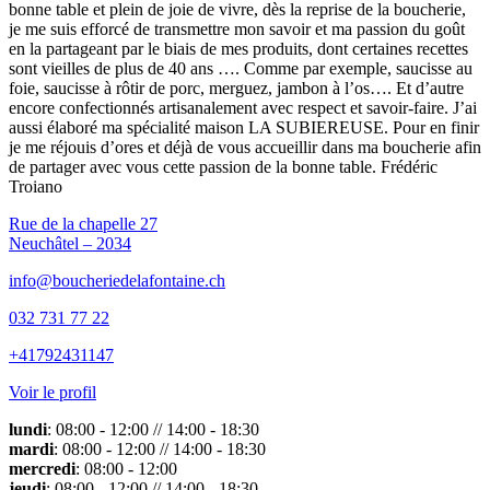
bonne table et plein de joie de vivre, dès la reprise de la boucherie,
je me suis efforcé de transmettre mon savoir et ma passion du goût
en la partageant par le biais de mes produits, dont certaines recettes
sont vieilles de plus de 40 ans …. Comme par exemple, saucisse au
foie, saucisse à rôtir de porc, merguez, jambon à l’os…. Et d’autre
encore confectionnés artisanalement avec respect et savoir-faire. J’ai
aussi élaboré ma spécialité maison LA SUBIEREUSE. Pour en finir
je me réjouis d’ores et déjà de vous accueillir dans ma boucherie afin
de partager avec vous cette passion de la bonne table. Frédéric
Troiano
Rue de la chapelle 27
Neuchâtel – 2034
info@boucheriedelafontaine.ch
032 731 77 22
+41792431147
Voir le profil
lundi
: 08:00 - 12:00 // 14:00 - 18:30
mardi
: 08:00 - 12:00 // 14:00 - 18:30
mercredi
: 08:00 - 12:00
jeudi
: 08:00 - 12:00 // 14:00 - 18:30