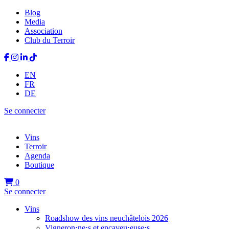
Blog
Media
Association
Club du Terroir
EN
FR
DE
Se connecter
Vins
Terroir
Agenda
Boutique
0
Se connecter
Vins
Roadshow des vins neuchâtelois 2026
Vigneron⋅ne⋅s et encaveu⋅euse⋅s