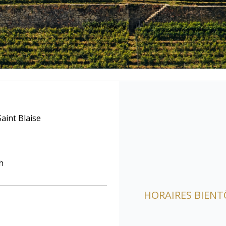
aint Blaise
h
HORAIRES BIENT