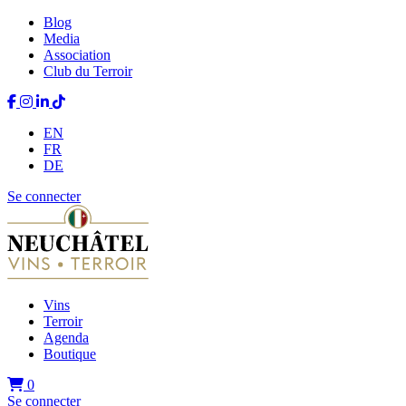
Blog
Media
Association
Club du Terroir
EN
FR
DE
Se connecter
Vins
Terroir
Agenda
Boutique
0
Se connecter