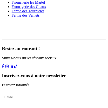
Fromagerie les Martel
Fromagerie des Chaux
Ferme des Tourbières
Ferme des Vernets
Restez au courant !
Suivez-nous sur les réseaux sociaux !
Inscrivez-vous à notre newsletter
Et restez informé!
E
m
a
i