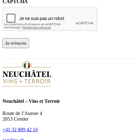
CAPTCHA
l
(
N
é
c
e
s
s
a
ir
e
)
Neuchâtel – Vins et Terroir
Route de l’Aurore 4
2053 Cernier
+41 32 889 42 16