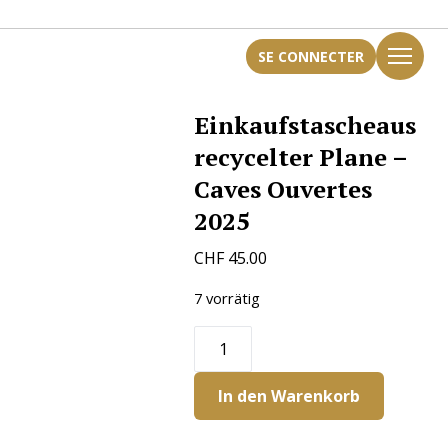
SE CONNECTER
Einkaufstascheaus
recycelter Plane –
Caves Ouvertes
2025
CHF
45.00
7 vorrätig
Einkaufstascheaus
recycelter
Plane
In den Warenkorb
-
Caves